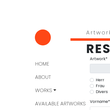
Artwor
RE
Pflichtfeld
Artwork
*
Navigation überspringen
HOME
ABOUT
Herr
Frau
WORKS
Divers
Pflichtfeld
Vorname
*
AVAILABLE ARTWORKS