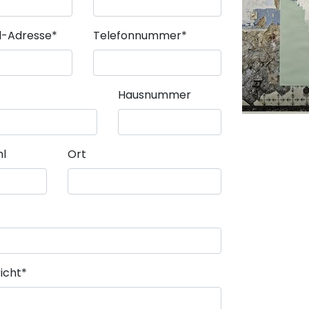
Pflichtfeld
il-Adresse
*
Telefonnummer
*
Hausnummer
hl
Ort
icht
*