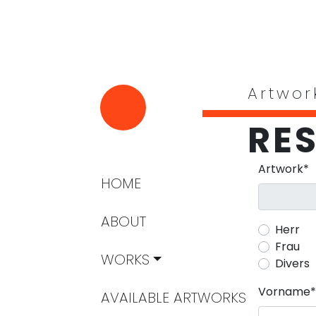
Artwor
RE
Pflichtfeld
Artwork
*
Navigation überspringen
HOME
ABOUT
Herr
Frau
WORKS
Divers
Pflichtfeld
Vorname
*
AVAILABLE ARTWORKS