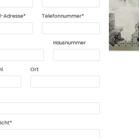
Pflichtfeld
il-Adresse
*
Telefonnummer
*
Hausnummer
hl
Ort
icht
*