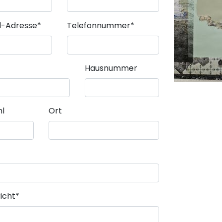
Pflichtfeld
il-Adresse
*
Telefonnummer
*
Hausnummer
hl
Ort
icht
*