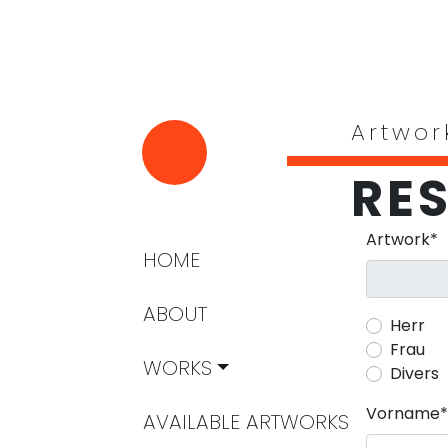
Artwor
RE
Pflichtfeld
Artwork
*
Navigation überspringen
HOME
ABOUT
Herr
Frau
WORKS
Divers
Pflichtfeld
Vorname
*
AVAILABLE ARTWORKS