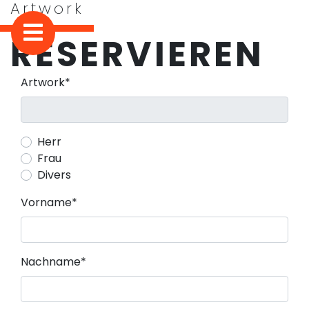
Artwork
RESERVIEREN
Pflichtfeld
Artwork
*
Herr
Frau
Divers
Pflichtfeld
Vorname
*
Pflichtfeld
Nachname
*