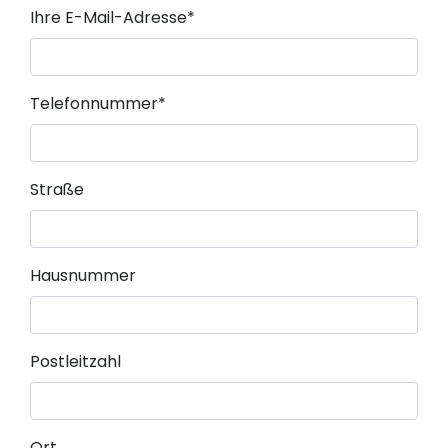
Pflichtfeld
Ihre E-Mail-Adresse
*
Pflichtfeld
Telefonnummer
*
Straße
Hausnummer
Postleitzahl
Ort